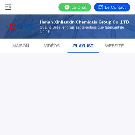
Le Chat
Le Contact
Henan Xinlianxin Chemicals Group Co.,LTD
Qualité Urée, engrais azoté-potassique fabricant de
Chine
MAISON
VIDÉOS
PLAYLIST
WEBSITE