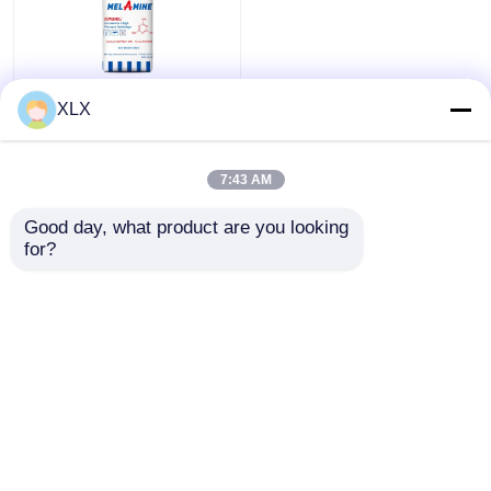
Melamine
XLX
7:43 AM
Voir tout
meilleur prix
Good day, what product are you looking 
for?
Contact
Regardez plus
Aperçu
Au sujet de
Contactez-
Desktop
nous
nous
Site
Plan du site
Politique de confidentialité