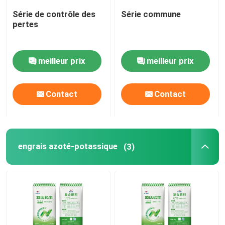
Série de contrôle des
Série commune
Alcool furfurylique
pertes
DMF
meilleur prix
meilleur prix
Acide humique
Contact
Contact
engrais azoté-potassique
(3)