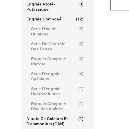
Engrais Azoté-
(3)
Potassique
Engrais Composé
(12)
Série D'acide
(2)
Humique
Série De Contrôle
(2)
Des Pertes
Engrais Composé
(2)
D'azote
Série D'engrais
(4)
Spéciaux
Série D'engrais
(1)
Hydrosolubles
Engrais Composé
(1)
D'acides Aminés
Nitrate De Calcium Et
(1)
D'ammonium (CAN)