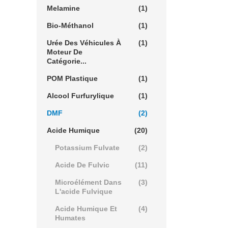
Melamine
(1)
Bio-Méthanol
(1)
Urée Des Véhicules À
(1)
Moteur De
Catégorie...
POM Plastique
(1)
Alcool Furfurylique
(1)
DMF
(2)
Acide Humique
(20)
Potassium Fulvate
(2)
Acide De Fulvic
(11)
Microélément Dans
(3)
L'acide Fulvique
Acide Humique Et
(4)
Humates