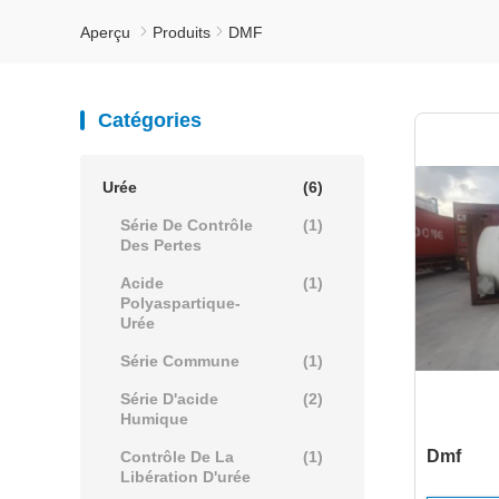
Aperçu
Produits
DMF
Catégories
Urée
(6)
Série De Contrôle
(1)
Des Pertes
Acide
(1)
Polyaspartique-
Urée
Série Commune
(1)
Série D'acide
(2)
Humique
Dmf
Contrôle De La
(1)
Libération D'urée