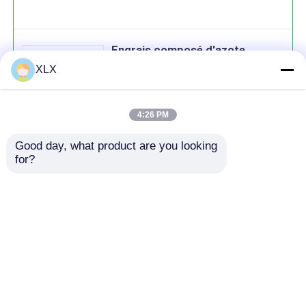
Engrais composé d'azote
XLX
4:26 PM
Good day, what product are you looking 
Continuer
for?
produits recommandés
Aperçu
Au sujet de nous
Contactez-nous
Desktop Site
Plan du site
Politique de confidentialité