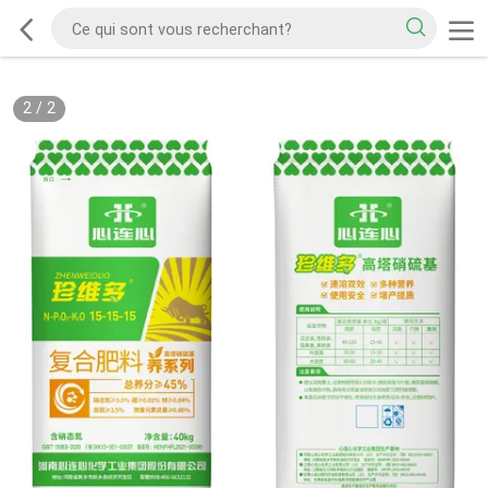
2
/
2