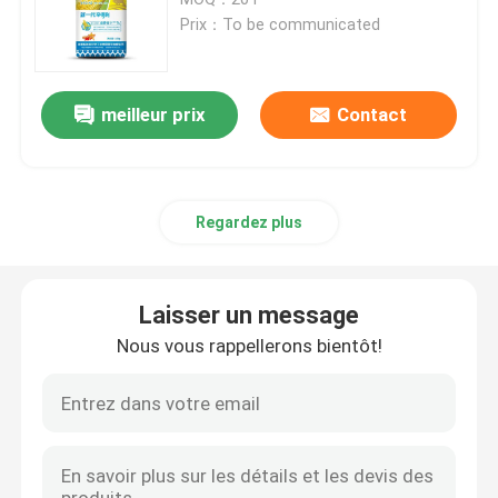
Prix：To be communicated
engrais azoté-potassique
meilleur prix
Contact
Engrais composé
Nitrate de calcium et d'ammonium (CAN)
Regardez plus
Melamine
Laisser un message
Bio-Méthanol
Nous vous rappellerons bientôt!
Urée des véhicules à moteur de catégorie
POM plastique