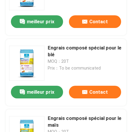
Au sujet de nous
meilleur prix
Contact
Visite d'usine
Engrais composé spécial pour le
Contrôle de qualité
blé
MOQ：20T
Prix：To be communicated
Contactez-nous
Nouvelles
meilleur prix
Contact
Cas
Engrais composé spécial pour le
maïs
Urée
MOQ：20T