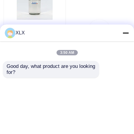
Bio-Méthanol
view
XLX
Voir tout
all
3:50 AM
meilleur prix
Good day, what product are you looking 
for?
Contact
Regardez plus
Aperçu
Au sujet de nous
Contactez-nous
Desktop Site
Plan du site
Politique de confidentialité