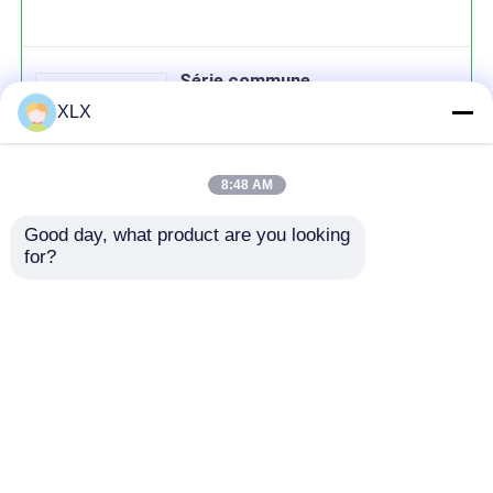
Série commune
XLX
8:48 AM
Good day, what product are you looking 
Continuer
for?
produits recommandés
Aperçu
Au sujet de nous
Contactez-nous
Desktop Site
Plan du site
Politique de confidentialité