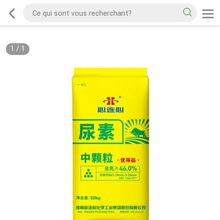
1
/
1