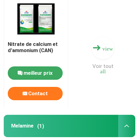
Au sujet de nous
Visite d'usine
Nitrate de calcium et
view
d'ammonium (CAN)
Contrôle de qualité
Voir tout
all
meilleur prix
Contactez-nous
Contact
Nouvelles
Cas
Melamine
(1)
Urée