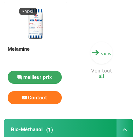
engrais azoté-potassique
Engrais composé
Melamine
view
Nitrate de calcium et d'ammonium (CAN)
Voir tout
Melamine
all
meilleur prix
Bio-Méthanol
Contact
Urée des véhicules à moteur de catégorie
Bio-Méthanol
(1)
POM plastique