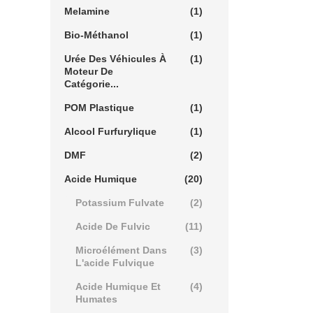
Melamine
(1)
Bio-Méthanol
(1)
Urée Des Véhicules À
(1)
Moteur De
Catégorie...
POM Plastique
(1)
Alcool Furfurylique
(1)
DMF
(2)
Acide Humique
(20)
Potassium Fulvate
(2)
Acide De Fulvic
(11)
Microélément Dans
(3)
L'acide Fulvique
Acide Humique Et
(4)
Humates