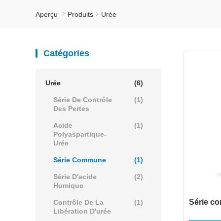
Aperçu
Produits
Urée
Catégories
Urée
(6)
Série De Contrôle
(1)
Des Pertes
Acide
(1)
Polyaspartique-
Urée
Série Commune
(1)
Série D'acide
(2)
Humique
Série c
Contrôle De La
(1)
Libération D'urée