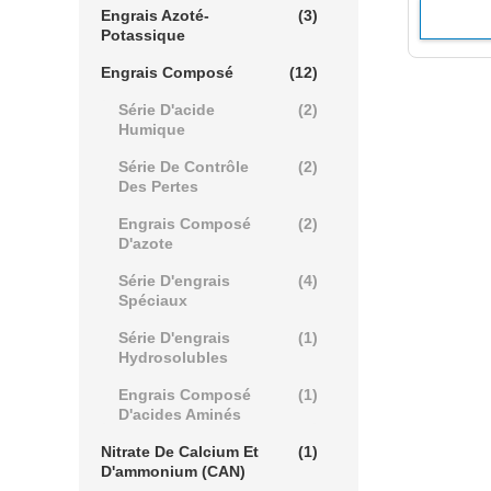
Engrais Azoté-
(3)
Potassique
Engrais Composé
(12)
Série D'acide
(2)
Humique
Série De Contrôle
(2)
Des Pertes
Engrais Composé
(2)
D'azote
Série D'engrais
(4)
Spéciaux
Série D'engrais
(1)
Hydrosolubles
Engrais Composé
(1)
D'acides Aminés
Nitrate De Calcium Et
(1)
D'ammonium (CAN)