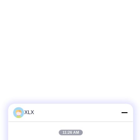
XLX
11:26 AM