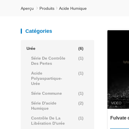
Aperçu
Produits
Acide Humique
Catégories
Urée
(6)
Série De Contrôle
(1)
Des Pertes
Acide
(1)
Polyaspartique-
Urée
Série Commune
(1)
Série D'acide
(2)
Humique
Fulvate 
Contrôle De La
(1)
Libération D'urée