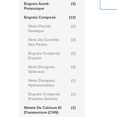
Engrais Azoté-
(3)
Potassique
Engrais Composé
(12)
Série D'acide
(2)
Humique
Série De Contrôle
(2)
Des Pertes
Engrais Composé
(2)
D'azote
Série D'engrais
(4)
Spéciaux
Série D'engrais
(1)
Hydrosolubles
Engrais Composé
(1)
D'acides Aminés
Nitrate De Calcium Et
(1)
D'ammonium (CAN)