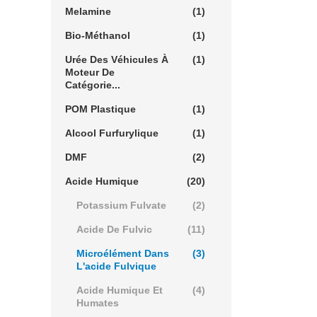
Melamine
(1)
Bio-Méthanol
(1)
Urée Des Véhicules À
(1)
Moteur De
Catégorie...
POM Plastique
(1)
Alcool Furfurylique
(1)
DMF
(2)
Acide Humique
(20)
Potassium Fulvate
(2)
Acide De Fulvic
(11)
Microélément Dans
(3)
L'acide Fulvique
Acide Humique Et
(4)
Humates