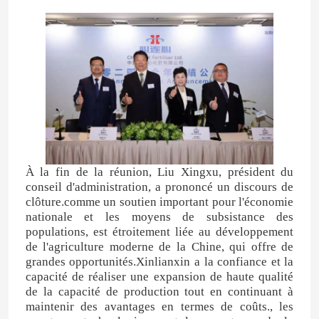
Au sujet de nous
Visite d'usine
Contrôle de qualité
À la fin de la réunion, Liu Xingxu, président du
Contactez-nous
conseil d'administration, a prononcé un discours de
clôture.comme un soutien important pour l'économie
nationale et les moyens de subsistance des
Nouvelles
populations, est étroitement liée au développement
de l'agriculture moderne de la Chine, qui offre de
grandes opportunités.Xinlianxin a la confiance et la
Cas
capacité de réaliser une expansion de haute qualité
de la capacité de production tout en continuant à
maintenir des avantages en termes de coûts., les
Urée