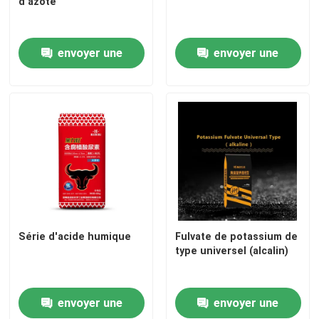
d'azote
Alcool furfurylique
envoyer une
envoyer une
DMF
demande
demande
Acide humique
Série d'acide humique
Fulvate de potassium de
type universel (alcalin)
envoyer une
envoyer une