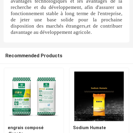
avantages technologiques et les avantages de la
recherche et du développement, afin d'assurer un
fonctionnement stable à long terme de l'entreprise,
engrais azoté-potassique
de jeter une base solide pour la prochaine
disposition des marchés étrangers,et de contribuer
davantage au développement agricole.
Engrais composé
Nitrate de calcium et d'ammonium (CAN)
Recommended Products
Melamine
Bio-Méthanol
Urée des véhicules à moteur de catégorie
engrais composé
Sodium Humate
POM plastique