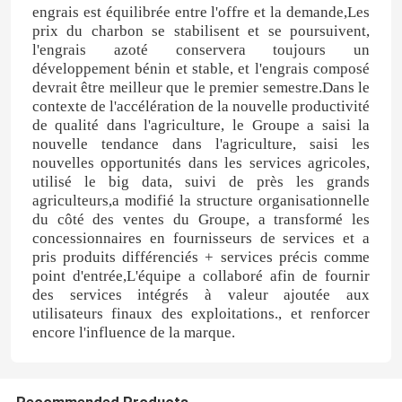
engrais est équilibrée entre l'offre et la demande,Les
prix du charbon se stabilisent et se poursuivent,
l'engrais azoté conservera toujours un
Au sujet de nous
développement bénin et stable, et l'engrais composé
devrait être meilleur que le premier semestre.Dans le
contexte de l'accélération de la nouvelle productivité
Visite d'usine
de qualité dans l'agriculture, le Groupe a saisi la
nouvelle tendance dans l'agriculture, saisi les
nouvelles opportunités dans les services agricoles,
Contrôle de qualité
utilisé le big data, suivi de près les grands
agriculteurs,a modifié la structure organisationnelle
du côté des ventes du Groupe, a transformé les
Contactez-nous
concessionnaires en fournisseurs de services et a
pris produits différenciés + services précis comme
point d'entrée,L'équipe a collaboré afin de fournir
Nouvelles
des services intégrés à valeur ajoutée aux
utilisateurs finaux des exploitations., et renforcer
encore l'influence de la marque.
Cas
Urée