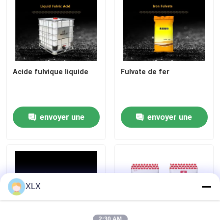
Alcool furfurylique
DMF
Acide fulvique liquide
Fulvate de fer
Acide humique
envoyer une
envoyer une
demande
demande
XLX
2:30 AM