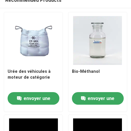
Recommended Products
engrais azoté-potassique
Engrais composé
Nitrate de calcium et d'ammonium (CAN)
Melamine
Urée des véhicules à
Bio-Méthanol
moteur de catégorie
Bio-Méthanol
envoyer une
envoyer une
Urée des véhicules à moteur de catégorie
demande
demande
POM plastique