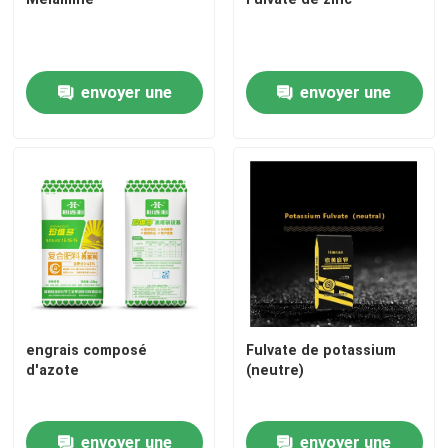
envoyer une
envoyer une
demande
demande
engrais composé
Fulvate de potassium
d'azote
(neutre)
envoyer une
envoyer une