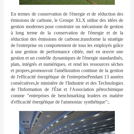
En termes de conservation de l'énergie et de réduction des
engrais azoté-potassique
émissions de carbone, le Groupe XLX utilise des idées de
gestion modernes pour construire un mécanisme de gestion
à long terme de la conservation de l'énergie et de la
Engrais composé
réduction des émissions de carbone,transforme la stratégie
de l'entreprise en comportement de tous les employés grâce
à une gestion de performance ciblée, met en œuvre une
Nitrate de calcium et d'ammonium (CAN)
gestion et un contrôle dynamiques de l'énergie standardisés,
plats, intégrés et numériques, et rend les ressources sèches
et propres,promouvoir l'amélioration continue de la gestion
Melamine
de l'efficacité énergétique de l'entreprisePendant 13 années
consécutives,le ministère de l'Industrie et des Technologies
de l'Information de l'État et l'Association pétrochimique
Bio-Méthanol
comme "entreprises de benchmarking leaders en matière
d'efficacité énergétique de l'ammoniac synthétique";.
Urée des véhicules à moteur de catégorie
POM plastique