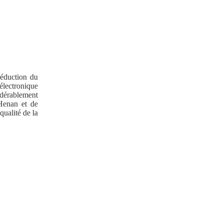
réduction du
électronique
idérablement
 Henan et de
qualité de la