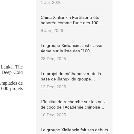
Industry Stewardship Champion
1 Jul, 2026
(ISC) !
China Xinlianxin Fertilizer a été
honorée comme l'une des 100
meilleures entreprises chinoises
9 Jan, 2026
cotées en bourse avec les
meilleures pratiques ESG en 2025
par Wind.
Le groupe Xinlianxin s'est classé
4ème sur la liste des "100
entreprises d'engrais les plus
28 Dec, 2025
influentes en Chine en 2025".
i Lanka. The
f Deep Cold
Le projet de méthanol vert de la
base de Jiangxi du groupe
lympiades de
Xinlianxin a passé avec succès la
12 Dec, 2025
 000 projets
certification internationale de
développement durable et de
carbone (ISCC EU).
L'Institut de recherche sur les noix
de coco de l'Académie chinoise
des sciences agricoles tropicales a
10 Dec, 2025
signé un contrat avec le groupe
Xinlianxin pour développer
conjointement des engrais
Le groupe Xinlianxin fait ses débuts