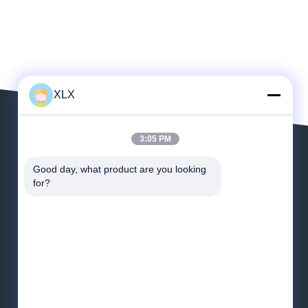
XLX
3:05 PM
Laisser un message
Good day, what product are you looking 
for?
Messagerie
*
Message
*