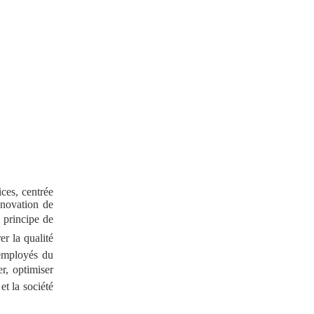
ices, centrée
nnovation de
 principe de
er la qualité
 employés du
r, optimiser
et la société