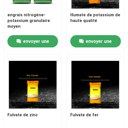
engrais nitrogène-
Humate de potassium de
potassium granulaire
haute qualité
moyen
envoyer une
envoyer une
demande
demande
Maison
Produits
Fulvate de zinc
Fulvate de fer
Vidéos