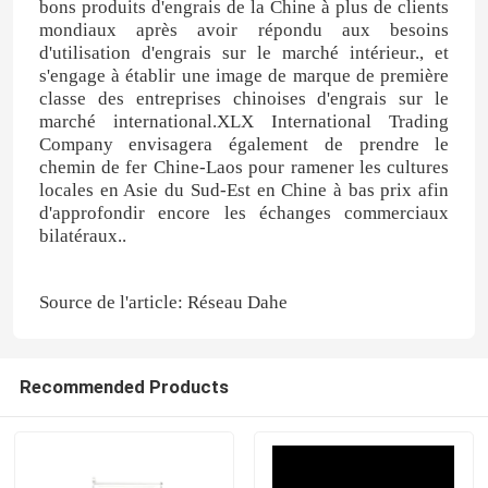
bons produits d'engrais de la Chine à plus de clients
mondiaux après avoir répondu aux besoins
d'utilisation d'engrais sur le marché intérieur., et
engrais azoté-potassique
s'engage à établir une image de marque de première
classe des entreprises chinoises d'engrais sur le
marché international.XLX International Trading
Engrais composé
Company envisagera également de prendre le
chemin de fer Chine-Laos pour ramener les cultures
locales en Asie du Sud-Est en Chine à bas prix afin
Nitrate de calcium et d'ammonium (CAN)
d'approfondir encore les échanges commerciaux
bilatéraux..
Melamine
Source de l'article: Réseau Dahe
Bio-Méthanol
Recommended Products
Urée des véhicules à moteur de catégorie
POM plastique