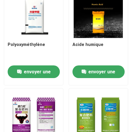
Alcool furfurylique
DMF
Polyoxyméthylène
Acide humique
Acide humique
envoyer une
envoyer une
demande
demande