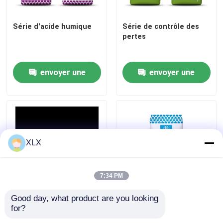
Série d'acide humique
Série de contrôle des
pertes
envoyer une
envoyer une
demande
demande
XLX
7:34 PM
Good day, what product are you looking 
Fulvate de potassium de
engrais composé spécial
for?
type universel (alcalin)
à base d'arachides