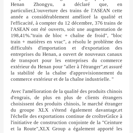
Henan Zhongyu, a déclaré que, en
particulier,L'ouverture des trains de l'ASEAN cette
année a considérablement amélioré la qualité et
Au sujet de nous
l'efficacité, à compter du 12 décembre, 376 trains de
l'ASEAN ont été ouverts, soit une augmentation de
198,41%."train de bloc + chaîne de froid", "bloc
Visite d'usine
train + matières en vrac", a résolu le problème des
difficultés d'importation et d'exportation des
entreprises du Henan, a ouvert de nouveaux canaux
Contrôle de qualité
de transport pour les entreprises du commerce
extérieur du Henan pour "aller à l'étranger",et assuré
la stabilité de la chaîne d'approvisionnement du
Contactez-nous
commerce extérieur et de la chaîne industrielle. "
Avec l'amélioration de la qualité des produits chinois
Nouvelles
d'engrais, de plus en plus de clients étrangers
choisissent des produits chinois, le marché étranger
du groupe XLX s'étend également davantage,et
Cas
l'échelle des exportations continue de croîtreGrâce à
l'initiative de construction conjointe de la "Ceinture
et la Route",XLX Group a également apporté les
Urée