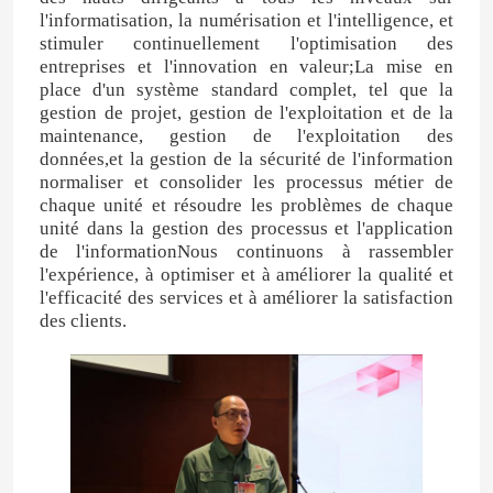
l'informatisation, la numérisation et l'intelligence, et
stimuler continuellement l'optimisation des
engrais azoté-potassique
entreprises et l'innovation en valeur;La mise en
place d'un système standard complet, tel que la
gestion de projet, gestion de l'exploitation et de la
Engrais composé
maintenance, gestion de l'exploitation des
données,et la gestion de la sécurité de l'information
normaliser et consolider les processus métier de
Nitrate de calcium et d'ammonium (CAN)
chaque unité et résoudre les problèmes de chaque
unité dans la gestion des processus et l'application
de l'informationNous continuons à rassembler
Melamine
l'expérience, à optimiser et à améliorer la qualité et
l'efficacité des services et à améliorer la satisfaction
des clients.
Bio-Méthanol
Urée des véhicules à moteur de catégorie
POM plastique