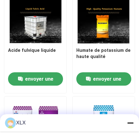
Acide fulvique liquide
Humate de potassium de
haute qualité
envoyer une
envoyer une
demande
demande
Maison
Produits
XLX
Vidéos