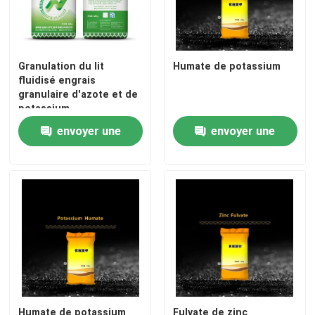
engrais azoté-potassique
Granulation du lit
Humate de potassium
Engrais composé
fluidisé engrais
granulaire d'azote et de
potassium
Nitrate de calcium et d'ammonium (CAN)
envoyer une
envoyer une
demande
demande
Melamine
Bio-Méthanol
Urée des véhicules à moteur de catégorie
POM plastique
Humate de potassium
Fulvate de zinc