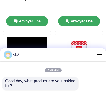
Alcool furfurylique
envoyer une
envoyer une
DMF
demande
demande
Acide humique
XLX
4:49 AM
Good day, what product are you looking 
Fulvate de zinc
Engrais composé
for?
d'acides aminés
envoyer une
envoyer une