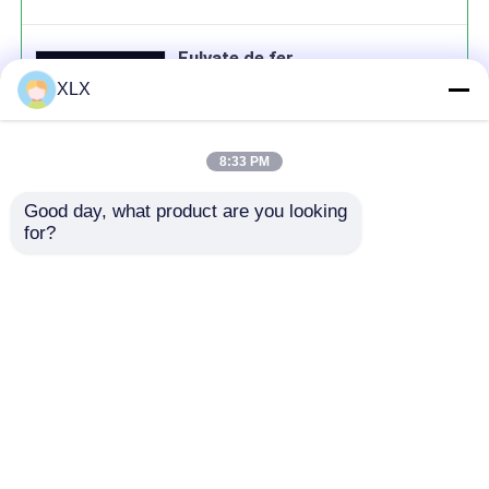
Fulvate de fer
XLX
8:33 PM
Good day, what product are you looking 
Continuer
for?
produits recommandés
Aperçu
Au sujet de nous
Contactez-nous
Desktop Site
Plan du site
Politique de confidentialité