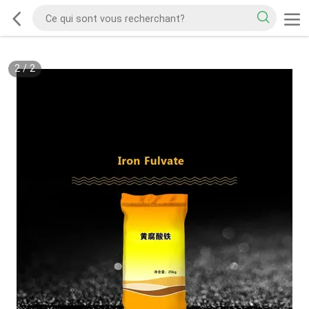
2
/
2