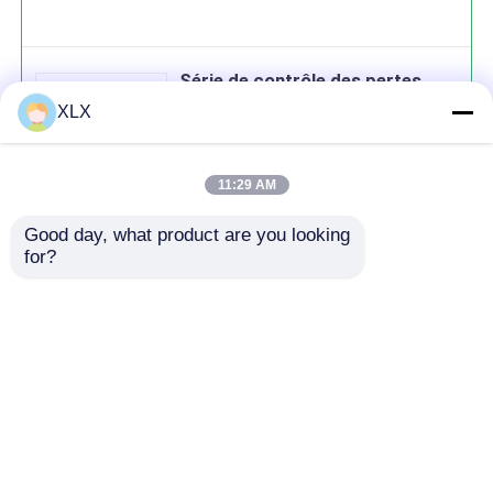
Série de contrôle des pertes
XLX
11:29 AM
Good day, what product are you looking 
Continuer
for?
produits recommandés
Aperçu
Au sujet de nous
Contactez-nous
Desktop Site
Plan du site
Politique de confidentialité