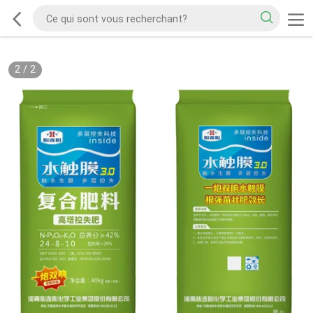
2
/
2