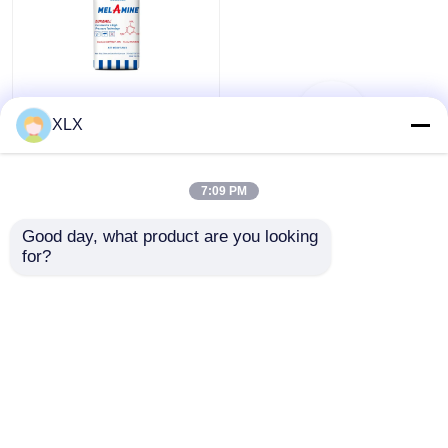
Melamine
view
XLX
Voir tout
all
7:09 PM
meilleur prix
Good day, what product are you looking 
for?
Contact
Regardez plus
Aperçu
Au sujet de nous
Contactez-nous
Desktop Site