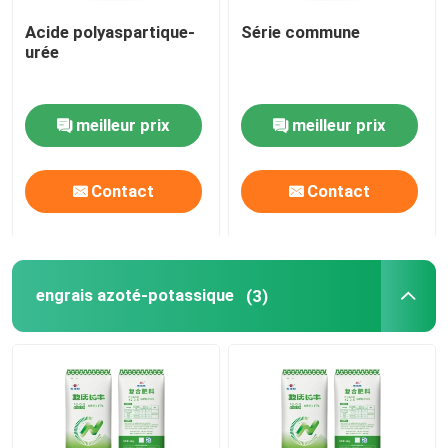
Acide polyaspartique-
Série commune
Alcool furfurylique
urée
DMF
meilleur prix
meilleur prix
Acide humique
Contact
Contact
engrais azoté-potassique
(3)