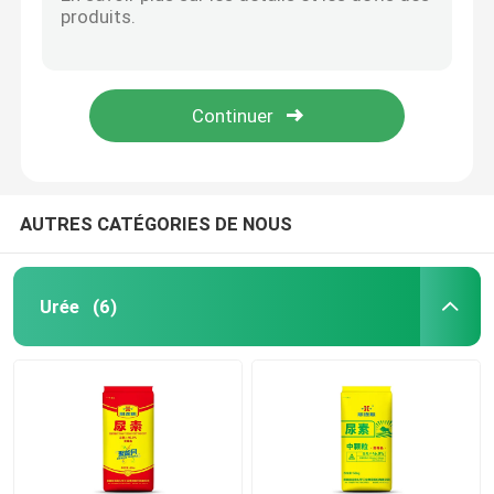
Fulvate de potassium (alcalin)
DD-acide fulvique ((résistance à l'eau dure50DH°)
engrais azoté-potassique
Fulvate de potassium de type universel (alcalin)
Agents chélateurs organiques à l'acide fulvique
Engrais composé
Acide fulvique liquide
Nitrate de calcium et d'ammonium (CAN)
AUTRES CATÉGORIES DE NOUS
Melamine
Urée
(6)
Bio-Méthanol
Urée des véhicules à moteur de catégorie
POM plastique