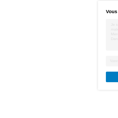
Vous 
Je s
maté
Merc
Dans