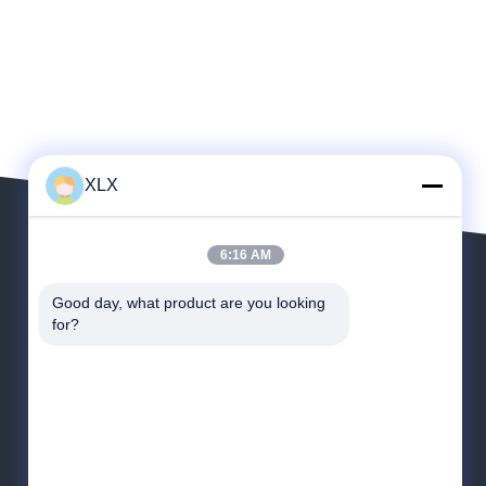
XLX
6:16 AM
Laisser un message
Good day, what product are you looking 
for?
Messagerie
*
Message
*