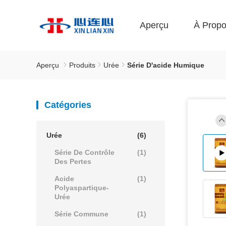
Aperçu
À Prop
Aperçu
Produits
Urée
Série D'acide Humique
Catégories
Urée
(6)
Série De Contrôle
(1)
Des Pertes
Acide
(1)
Polyaspartique-
Urée
Série Commune
(1)