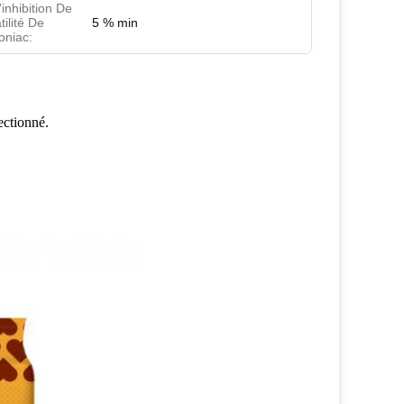
inhibition De
tilité De
5 % min
niac:
ectionné.