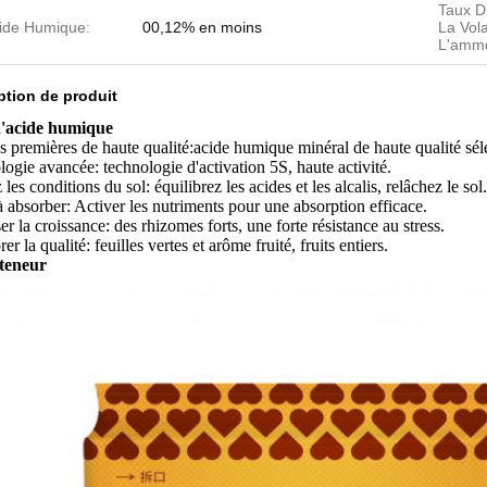
Taux D'
ide Humique:
00,12% en moins
La Vola
L'ammo
ption de produit
d'acide humique
s premières de haute qualité:acide humique minéral de haute qualité sél
ogie avancée: technologie d'activation 5S, haute activité.
 les conditions du sol: équilibrez les acides et les alcalis, relâchez le sol.
à absorber: Activer les nutriments pour une absorption efficace.
er la croissance: des rhizomes forts, une forte résistance au stress.
er la qualité: feuilles vertes et arôme fruité, fruits entiers.
teneur