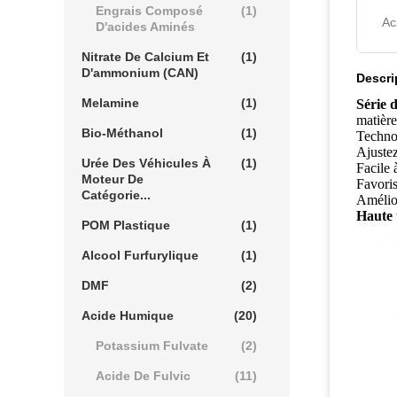
Engrais Composé
(1)
Ac
D'acides Aminés
Nitrate De Calcium Et
(1)
D'ammonium (CAN)
Descri
Melamine
(1)
Série 
matière
Bio-Méthanol
(1)
Technol
Ajustez
Urée Des Véhicules À
(1)
Facile 
Moteur De
Favoris
Catégorie...
Amélior
Haute 
POM Plastique
(1)
Alcool Furfurylique
(1)
DMF
(2)
Acide Humique
(20)
Potassium Fulvate
(2)
Acide De Fulvic
(11)