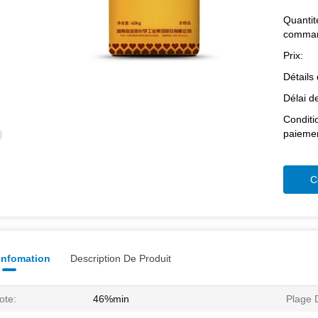
Quantit
comman
Prix:
Détails
Délai de
Conditi
paiemen
C
 Infomation
Description De Produit
ote:
46%min
Plage D