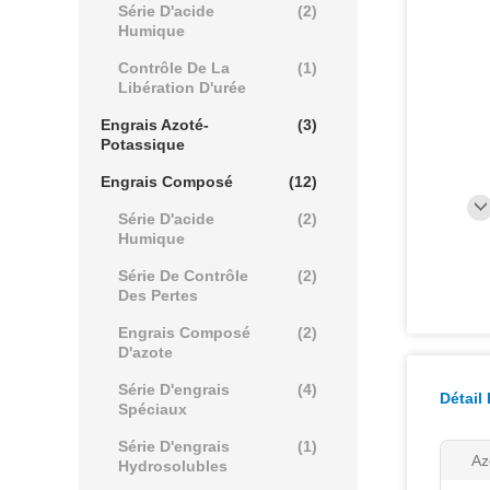
Série D'acide
(2)
Humique
Contrôle De La
(1)
Libération D'urée
Engrais Azoté-
(3)
Potassique
Engrais Composé
(12)
Série D'acide
(2)
Humique
Série De Contrôle
(2)
Des Pertes
Engrais Composé
(2)
D'azote
Série D'engrais
(4)
Détail
Spéciaux
Série D'engrais
(1)
Az
Hydrosolubles