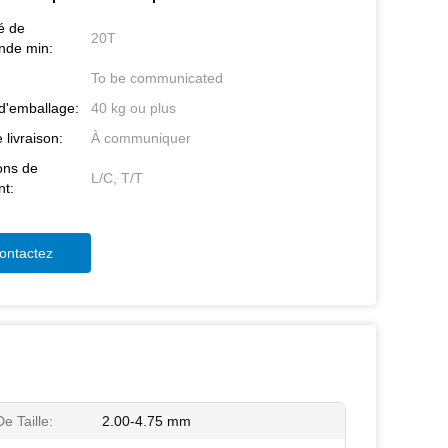
é de
20T
de min:
To be communicated
 d'emballage:
40 kg ou plus
 livraison:
À communiquer
ons de
L/C, T/T
t:
ontactez
e Taille:
2.00-4.75 mm