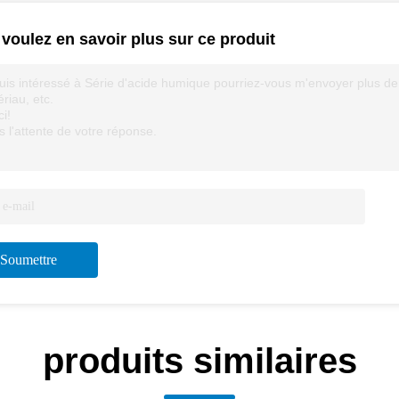
voulez en savoir plus sur ce produit
uis intéressé à Série d'acide humique pourriez-vous m'envoyer plus de déta
riau, etc.
i!
 l'attente de votre réponse.
Soumettre
produits similaires