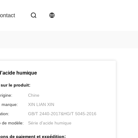
ontact
d'acide humique
 sur le produit:
rigine:
Chine
 marque:
XIN LIAN XIN
ation:
GB/T 2440-2017&HG/T 5045-2016
 de modèle:
Série d'acide humique
ions de paiement et expédition: