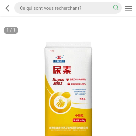
1
/
1