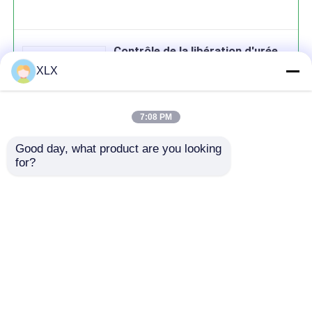
Contrôle de la libération d'urée
XLX
7:08 PM
Good day, what product are you looking 
Continuer
for?
produits recommandés
Aperçu
Au sujet de nous
Contactez-nous
Desktop Site
Plan du site
Politique de confidentialité