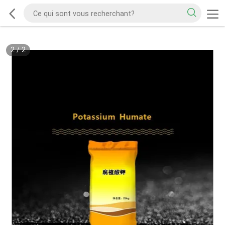
2
/
2