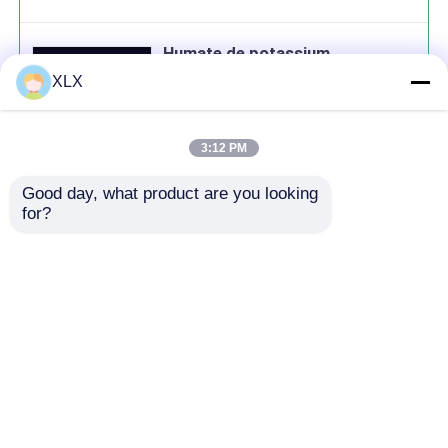
Humate de potassium
XLX
3:12 PM
Good day, what product are you looking 
Continuer
for?
produits recommandés
Aperçu
Au sujet de nous
Contactez-nous
Desktop Site
Plan du site
Politique de confidentialité