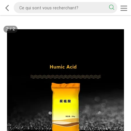
2
/
2