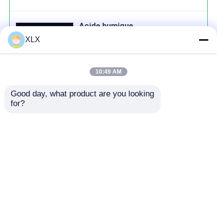
Acide humique
XLX
10:49 AM
Good day, what product are you looking 
Continuer
for?
produits recommandés
Aperçu
Au sujet de nous
Contactez-nous
Desktop Site
Plan du site
Politique de confidentialité